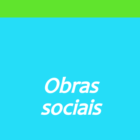
BRAGANÇA PAULISTA (SP)
Instituto Educacional Coração de Jesus
CAMPINAS (SP)
Instituto Educacional Imaculada
Obras
LEOPOLDINA (MG)
Colégio Imaculada Conceição
sociais
MOGI MIRIM (SP)
Instituto Educacional Imaculada Conceição